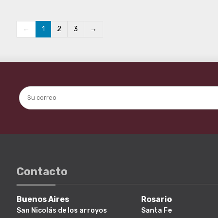
←
1
2
3
→
Contacto
Buenos Aires
Rosario
San Nicolás de los arroyos
Santa Fe