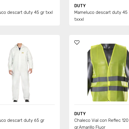
DUTY
co descart duty 45 gr txxl
Mameluco descart duty 45 
txxxl
DUTY
co descart duty 65 gr
Chaleco Vial con Reflec 120
gr.Amarillo Fluor