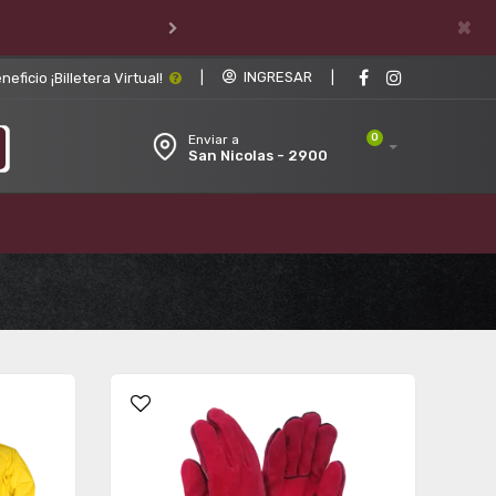
×
ROPA D
|
INGRESAR
|
ficio ¡Billetera Virtual!
0
Enviar a
San Nicolas - 2900