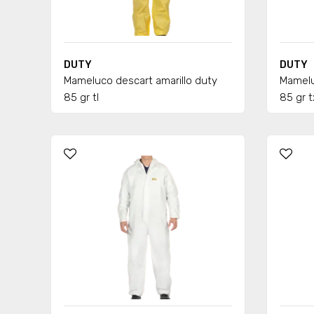
DUTY
DUTY
Mameluco descart amarillo duty
Mamelu
85 gr tl
85 gr t