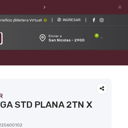
×
|
INGRESAR
|
ficio ¡Billetera Virtual!
0
Enviar a
San Nicolas - 2900
R
GA STD PLANA 2TN X
E220600102