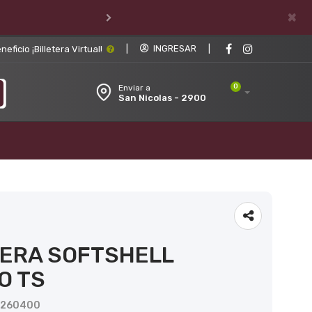
×
|
INGRESAR
|
ficio ¡Billetera Virtual!
0
Enviar a
San Nicolas - 2900
ERA SOFTSHELL
O TS
U260400