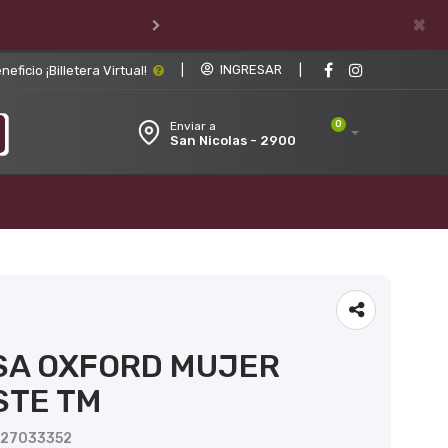
×
|
INGRESAR
|
ficio ¡Billetera Virtual!
0
Enviar a
San Nicolas - 2900
SA OXFORD MUJER
STE TM
U27033352