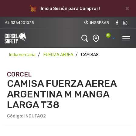
ROPA DE TRABAJO PARA
×
esión para Comprar!
FABRICA
3364201025
INGRESAR
0
Indumentaria
FUERZA AEREA
CAMISAS
CORCEL
CAMISA FUERZA AEREA
ARGENTINA M MANGA
LARGA T38
Código: INDUFA02