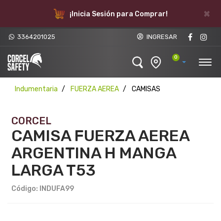
×
¡Inicia Sesión para Comprar!
3364201025
INGRESAR
0
Indumentaria
FUERZA AEREA
CAMISAS
CORCEL
CAMISA FUERZA AEREA
ARGENTINA H MANGA
LARGA T53
Código: INDUFA99