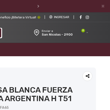
×
|
INGRESAR
|
ficio ¡Billetera Virtual!
0
Enviar a
San Nicolas - 2900
SA BLANCA FUERZA
 ARGENTINA H T51
UFA65