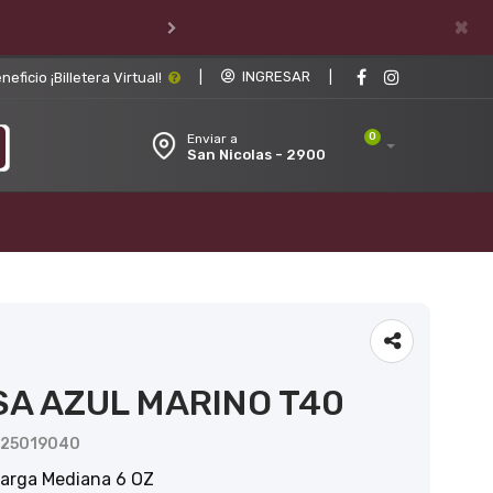
×
|
INGRESAR
|
ficio ¡Billetera Virtual!
0
Enviar a
San Nicolas - 2900
SA AZUL MARINO T40
U25019040
arga Mediana 6 OZ